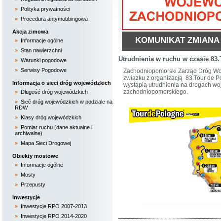
Polityka prywatności
Procedura antymobbingowa
Akcja zimowa
A ADRESU WOJEWÓDZTWA
Inwestycje w
Informacje ogólne
Stan nawierzchni
Utrudnienia w ruchu w czasie 83
Warunki pogodowe
Serwisy Pogodowe
Zachodniopomorski Zarząd Dróg Woj
związku z organizacją 83.Tour de Po
Informacja o sieci dróg wojewódzkich
wystąpią utrudnienia na drogach w
zachodniopomorskiego.
Długość dróg wojewódzkich
Sieć dróg wojewódzkich w podziale na
RDW
Klasy dróg wojewódzkich
Pomiar ruchu (dane aktualne i
archiwalne)
Mapa Sieci Drogowej
Obiekty mostowe
Informacje ogólne
Mosty
Przepusty
Inwestycje
Inwestycje RPO 2007-2013
Inwestycje RPO 2014-2020