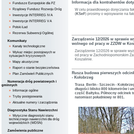
Informacja dla kontrahentów dot
Fundusze Europejskie dla PZ
Rządowy Fundusz Rozwoju Dróg
W celu prawidłowego doręczania fak
(
KSeF
) prosimy o wpisywanie na fak
Inwestycje INTERREG IV A
Inwestycje INTERREG V A
Polski Ład
Rezerwa Subwencji Ogólnej
Zarządzenie 12/2026 w sprawie wy
Komunikaty
wolnego od pracy w ZZDW w Kosz
Kanały technologiczne
Zarządzenie 12/2026 w sprawie wyz
Wykaz miejsc postojowych w
od pracy w Zachodniopomorskim Za
sytuacjach kryzysowych
Koszalinie.
Mapy akustyczne
Raport o stanie bezpieczeństwa
Rusza budowa pierwszych odcinkó
Plan Zamówień Publicznych
- Kołobrzeg
Numeracja dróg powiatowych i
Trasa Berlin - Szczecin - Kołobrze
gminnych
długości blisko 800 kilometrów i u
Informacje ogólne
część Bałtyku. Północny odcinek 
Tryby postępowania
natomiast południowy nr 801.
Aktualne numery i zarządzenia
Diagnostyka Stanu Nawierzchni
Wytyczne diagnostyki stanu
technicznego nawierzchni dla dróg
wojewódzkich (WDSN)
Zamówienia publiczne